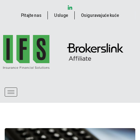
Pitajte nas
Usluge
Osiguravajuće kuće