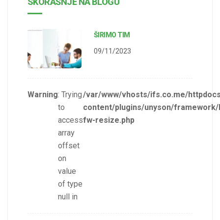
SKORAŠNJE NA BLOGU
ŠIRIMO TIM
09/11/2023
Warning
: Trying
/var/www/vhosts/ifs.co.me/httpdoc
to
content/plugins/unyson/framework/
access
fw-resize.php
array
offset
on
value
of type
null in