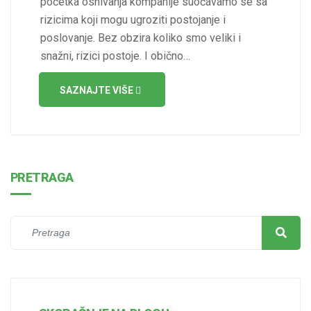
početka osnivanja kompanije suočavamo se sa
rizicima koji mogu ugroziti postojanje i
poslovanje. Bez obzira koliko smo veliki i
snažni, rizici postoje. I obično…
SAZNAJTE VIŠE
PRETRAGA