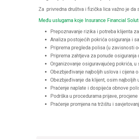
Za privredna društva i fizička lica važno je d
Među uslugama koje Insurance Financial Soluti
Prepoznavanje rizika i potreba klijenta z
Analiza postojećih pokrića osiguranja i sa
Priprema pregleda polisa (u zavisnosti od v
Priprema zahtjeva za ponude osiguranja 
Organizovanje osiguravajućeg pokrića, u 
Obezbjeđivanje najboljih uslova i cijena os
Obezbjeđivanje da klijent, osim najboljih 
Praćenje naplate i dospijeća obnove poli
Podrška u procedurama prijave, procjene i
Praćenje promjena na tržištu i savjetova