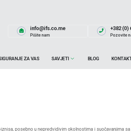
info@ifs.co.me
+382 (0) 
Pišite nam
Pozovite n
SIGURANJE ZA VAS
SAVJETI
BLOG
KONTAK
 biznisa, posebno u nepredvidivim okolnostima i suočavanjima sa b