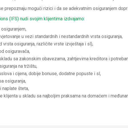
a se prepoznaju mogući rizici i da se adekvatnim osiguranjem dop
ons (IFS) nudi svojim klijentima izdvajamo:
a osiguranjem,
vjetovanje u vezi standardnih i nestandardnih vrsta osiguranja,
rsta osiguranja, različite vrste izvještaja i sl),
od osiguravača,
skladu sa zakonskim obavezama, zahtjevima kreditora i potrebama
iguranja na tržištu,
uslova i cijena, dobije bonuse, dodatne popuste i sl,
sa osiguranja,
 naplate šteta,
nje klijenta u skladu sa najboljim praksama na domaćem i međunar