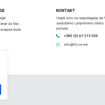
GE
KONTAKT
luge
Uvijek smo na raspolaganju da
saslušamo i pripremimo dobru
ranje za Vas
ponudu.
ravajuće kuće
+382 (0) 67 213 550
info@ifs.co.me