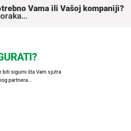
potrebno Vama ili Vašoj kompaniji?
koraka…
IGURATI?
biti sigurni šta Vam sjutra
rnog partnera…