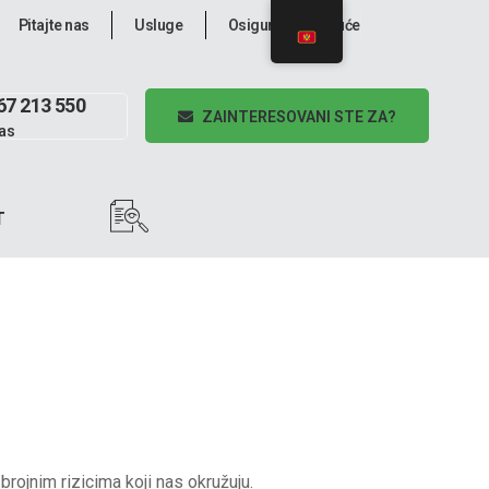
Pitajte nas
Usluge
Osiguravajuće kuće
67 213 550
ZAINTERESOVANI STE ZA?
as
T
rojnim rizicima koji nas okružuju.