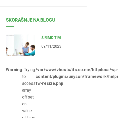
SKORAŠNJE NA BLOGU
ŠIRIMO TIM
09/11/2023
Warning
: Trying
/var/www/vhosts/ifs.co.me/httpdocs/wp
to
content/plugins/unyson/framework/helpe
access
fw-resize.php
array
offset
on
value
of type