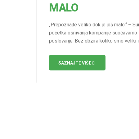
MALO
„Prepoznajte veliko dok je još malo.“ – S
početka osnivanja kompanije suočavamo se
poslovanje. Bez obzira koliko smo veliki i 
SAZNAJTE VIŠE