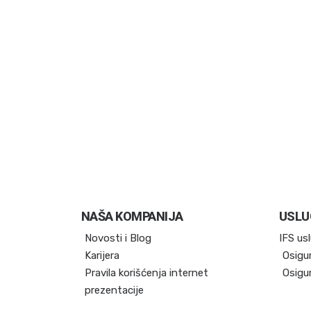
NAŠA KOMPANIJA
USLU
Novosti i Blog
IFS us
Karijera
Osigu
Pravila korišćenja internet
Osigu
prezentacije