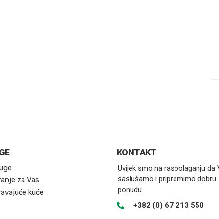
GE
KONTAKT
luge
Uvijek smo na raspolaganju da
saslušamo i pripremimo dobru
ranje za Vas
ponudu.
ravajuće kuće
+382 (0) 67 213 550