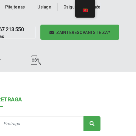
Pitajte nas
Usluge
Osiguravajuće kuće
67 213 550
ZAINTERESOVANI STE ZA?
as
T
RETRAGA