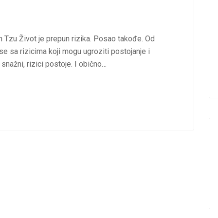
un Tzu Život je prepun rizika. Posao takođe. Od
 sa rizicima koji mogu ugroziti postojanje i
snažni, rizici postoje. I obično…