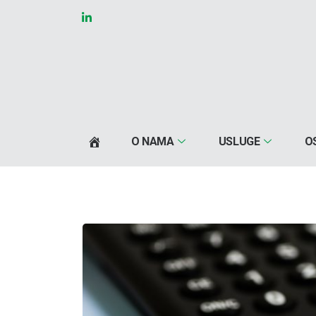
O NAMA
USLUGE
O