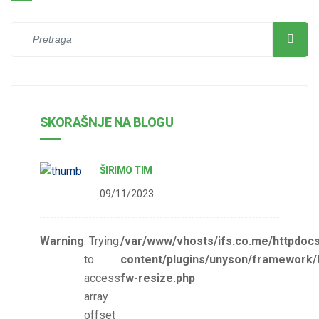
SKORAŠNJE NA BLOGU
ŠIRIMO TIM
09/11/2023
Warning
: Trying
/var/www/vhosts/ifs.co.me/httpdoc
to
content/plugins/unyson/framework/
access
fw-resize.php
array
offset