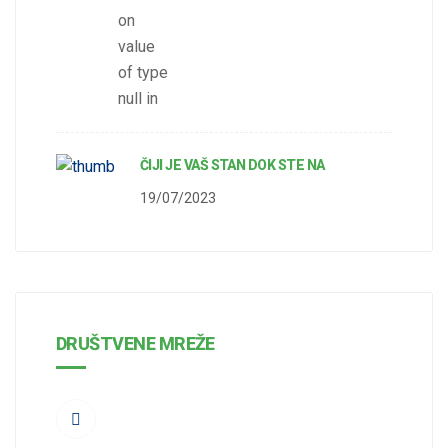
on
value
of type
null in
ČIJI JE VAŠ STAN DOK STE NA
19/07/2023
DRUŠTVENE MREŽE