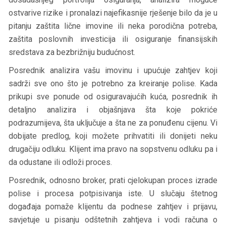
ostvarive rizike i pronalazi najefikasnije rješenje bilo da je u
pitanju zaštita lične imovine ili neka porodična potreba,
zaštita poslovnih investicija ili osiguranje finansijskih
sredstava za bezbrižniju budućnost.
Posrednik analizira vašu imovinu i upućuje zahtjev koji
sadrži sve ono što je potrebno za kreiranje polise. Kada
prikupi sve ponude od osiguravajućih kuća, posrednik ih
detaljno analizira i objašnjava šta koje pokriće
podrazumijeva, šta uključuje a šta ne za ponuđenu cijenu. Vi
dobijate predlog, koji možete prihvatiti ili donijeti neku
drugačiju odluku. Klijent ima pravo na sopstvenu odluku pa i
da odustane ili odloži proces.
Posrednik, odnosno broker, prati cjelokupan proces izrade
polise i procesa potpisivanja iste. U slučaju štetnog
događaja pomaže klijentu da podnese zahtjev i prijavu,
savjetuje u pisanju odštetnih zahtjeva i vodi računa o